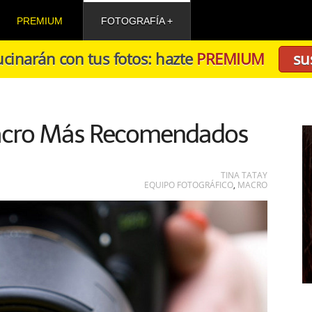
PREMIUM
FOTOGRAFÍA
cinarán con tus fotos: hazte
PREMIUM
su
Macro Más Recomendados
TINA TATAY
EQUIPO FOTOGRÁFICO
,
MACRO