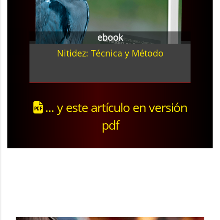
ebook
Nitidez: Técnica y Método
... y este artículo en versión
pdf