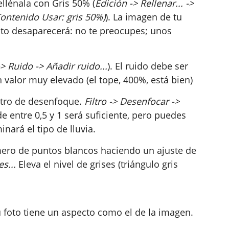
ellénala con Gris 50% (
Edición -> Rellenar... ->
Contenido Usar: gris 50%)
). La imagen de tu
oto desaparecerá: no te preocupes; unos
 -> Ruido -> Añadir ruido...
). El ruido debe ser
alor muy elevado (el tope, 400%, está bien)
iltro de desenfoque.
Filtro -> Desenfocar ->
de entre 0,5 y 1 será suficiente, pero puedes
inará el tipo de lluvia.
mero de puntos blancos haciendo un ajuste de
s...
Eleva el nivel de grises (triángulo gris
u foto tiene un aspecto como el de la imagen.