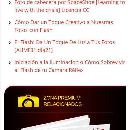
Foto de cabecera por SpaceShoe [Learning to
live with the crisis] Licencia CC
Cómo Dar un Toque Creativo a Nuestras
Fotos con Flash
El Flash: Da Un Toque De Luz a Tus Fotos
[AHMF31 día21]
Iniciación a la Iluminación o Cómo Sobrevivir
al Flash de tu Cámara Réflex
ZONA PREMIUM
RELACIONADOS