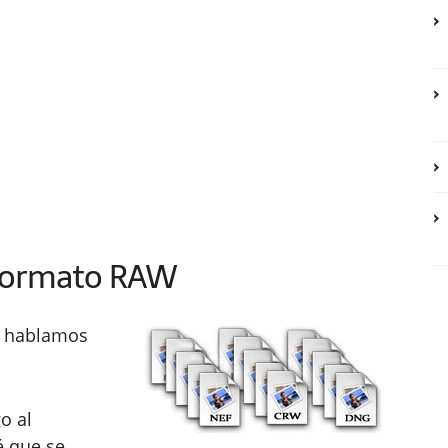
 Formato RAW
e hablamos
o al
é que se