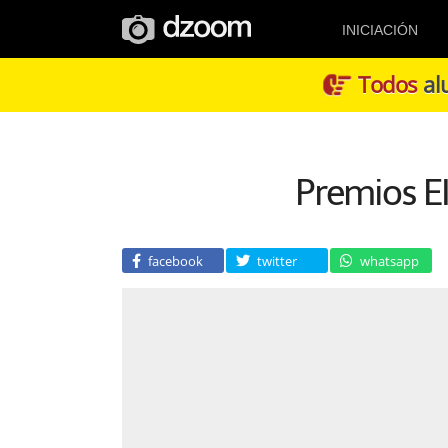
INICIACIÓN
Todos
alu
Premios E
facebook
twitter
whatsapp