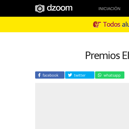
INICIACIÓN
Todos
alu
Premios E
facebook
twitter
whatsapp