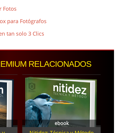
r Fotos
fox para Fotógrafos
 tan solo 3 Clics
REMIUM RELACIONADOS
ebook
 y
Nitidez: Técnica y Método