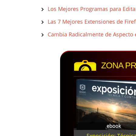
Los Mejores Programas para Edita
Las 7 Mejores Extensiones de Fire
Cambia Radicalmente de Aspecto en
ZONA P
ebook
Exposición: Técnica