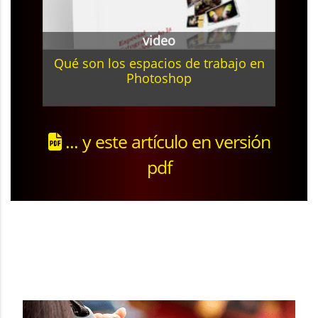
video
Qué son los espacios de trabajo en
Photoshop
... y este artículo en versión
pdf