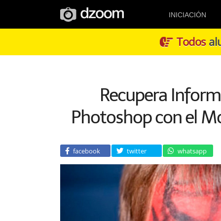
INICIACIÓN
Todos
alu
Recupera Informa
Photoshop con el Mo
facebook
twitter
whatsapp