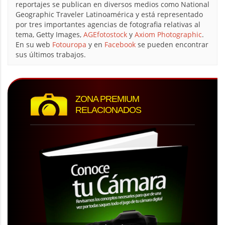
reportajes se publican en diversos medios como National
Geographic Traveler Latinoamérica y está representado
por tres importantes agencias de fotografia relativas al
tema, Getty Images,
AGEfotostock
y
Axiom Photographic
.
En su web
Fotouropa
y en
Facebook
se pueden encontrar
sus últimos trabajos.
ZONA PREMIUM
RELACIONADOS