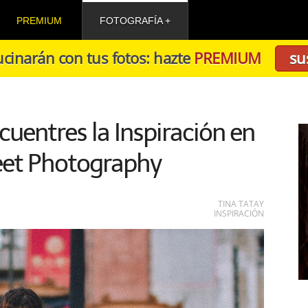
PREMIUM
FOTOGRAFÍA
cinarán con tus fotos: hazte
PREMIUM
su
uentres la Inspiración en
reet Photography
TINA TATAY
INSPIRACIÓN