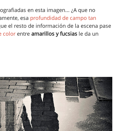
grafiadas en esta imagen... ¿A que no
vamente, esa
profundidad de campo tan
 que el resto de información de la escena pase
e color
entre
amarillos y fucsias
le da un