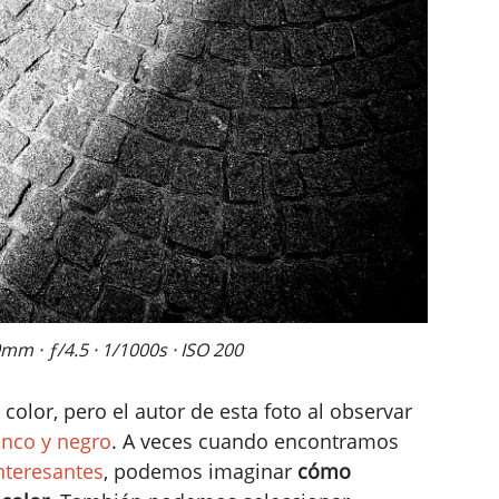
m · ƒ/4.5 · 1/1000s · ISO 200
olor, pero el autor de esta foto al observar
anco y negro
. A veces cuando encontramos
nteresantes
, podemos imaginar
cómo