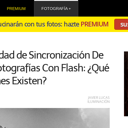
PREMIUM
FOTOGRAFÍA
cinarán con tus fotos: hazte
PREMIUM
su
dad de Sincronización De
tografías Con Flash: ¿Qué
es Existen?
JAVIER LUCAS
ILUMINACIÓN