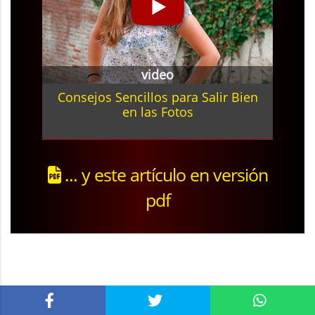
video
Consejos Sencillos para Salir Bien
en las Fotos
... y este artículo en versión
pdf