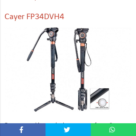
Cayer FP34DVH4
Este monopié con rótula que nos ofrece Cayer es
uno de los más profesionales que vas a