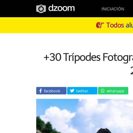
INICIACIÓN
Todos
alu
+30 Trípodes Fotog
facebook
twitter
whatsapp