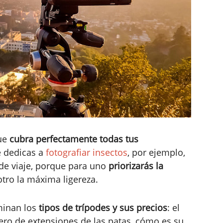
que
cubra perfectamente todas tus
e dedicas a
fotografiar insectos
, por ejemplo,
de viaje, porque para uno
priorizarás la
tro la máxima ligereza.
minan los
tipos de trípodes y sus precios
: el
ero de extensiones de las patas, cómo es su