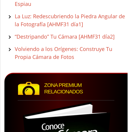
Espiau
La Luz: Redescubriendo la Piedra Angular de
la Fotografía [AHMF31 día1]
“Destripando” Tu Cámara [AHMF31 día2]
Volviendo a los Orígenes: Construye Tu
Propia Cámara de Fotos
ZONA PREMIUM
RELACIONADOS