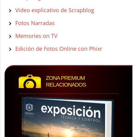
Video explicativo de Scrapblog
Fotos Narradas
Memories on TV
Edición de Fotos Online con Phixr
ZONA PREMIUM
RELACIONADOS