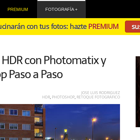
PREMIUM
FOTOGRAFÍA
cinarán con tus fotos: hazte
PREMIUM
su
s HDR con Photomatix y
p Paso a Paso
JOSE LUIS RODRIGUEZ
HDR
,
PHOTOSHOP
,
RETOQUE FOTOGRÁFICO