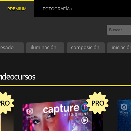
PREMIUM
FOTOGRAFÍA
cesado
iluminación
composición
iniciació
videocursos
PRO
PRO