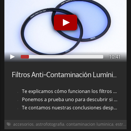
10:41
Filtros Anti-Contaminación Lumínica: ¿Realmente Funcionan?
Te explicamos cómo funcionan los filtros de contaminación lumínica
Ponemos a prueba uno para descubrir si realmente funciona como dicen
Te contamos nuestras conclusiones después de probarlo y editar las fotos
accesorios
,
astrofotografia
,
contaminacion luminica
,
estrellas