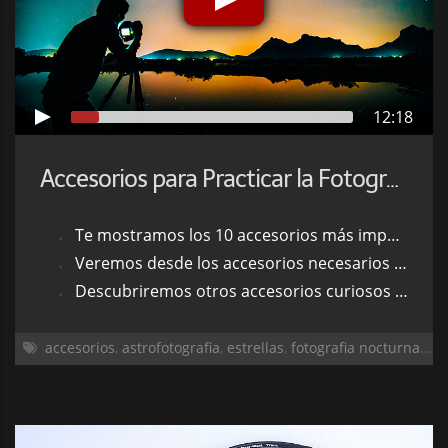
12:18
Accesorios para Practicar la Fotografía Nocturna
Te mostramos los 10 accesorios más importantes para practicar fotografía nocturna
Veremos desde los accesorios necesarios hasta los más recomendables
Descubriremos otros accesorios curiosos que podrán servirte en multitud de ocasiones
accesorios
,
astrofotografia
,
estrellas
,
fotografia nocturna
,
no