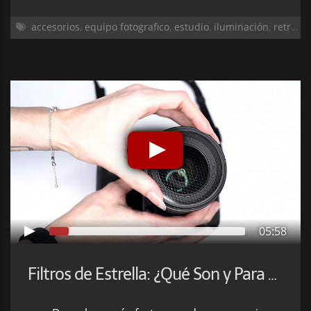
accesorios
,
equipo fotografico
,
estudio
,
iluminación
,
retrato
05:58
Filtros de Estrella: ¿Qué Son y Para Qué Sirven?