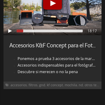
18:17
Accesorios K&F Concept para el Fotógrafo Viajero
Ponemos a prueba 3 accesorios de la marca K&F Concept
Accesorios indispensables para el fotógrafo viajero
Descubre si merecen o no la pena
accesorios
,
filtros
,
gnd
,
kf concept
,
mochila
,
nd
,
otros temas
,