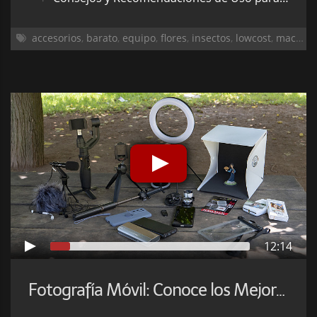
accesorios
,
barato
,
equipo
,
flores
,
insectos
,
lowcost
,
macro
,
m
12:14
Fotografía Móvil: Conoce los Mejores Accesorios