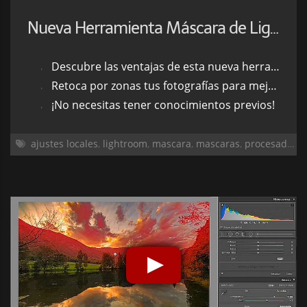
Nueva Herramienta Máscara de Lightroom
Descubre las ventajas de esta nueva herramienta paso a paso
Retoca por zonas tus fotografías para mejorar su revelado
¡No necesitas tener conocimientos previos!
ajustes locales
,
lightroom
,
mascara
,
mascaras
,
procesado
,
r