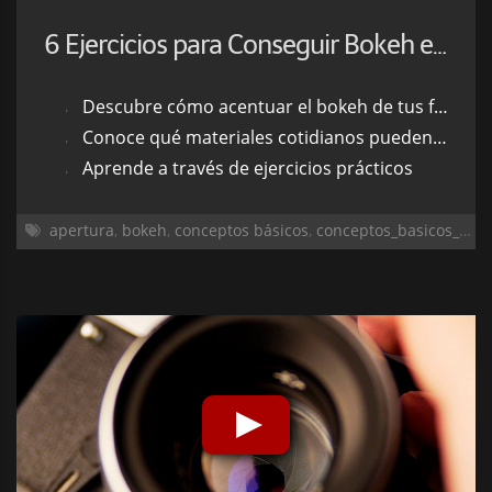
6 Ejercicios para Conseguir Bokeh en Tus Fotografías
Descubre cómo acentuar el bokeh de tus fotografías
Conoce qué materiales cotidianos pueden producirlo
Aprende a través de ejercicios prácticos
apertura
,
bokeh
,
conceptos básicos
,
conceptos_basicos_2
,
d