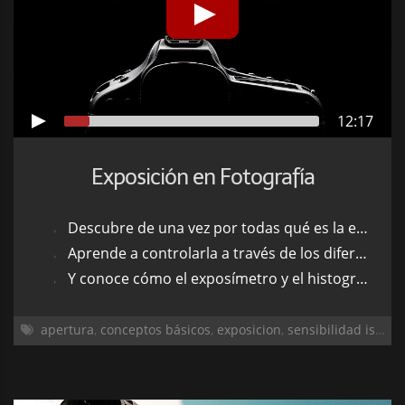
12:17
Exposición en Fotografía
Descubre de una vez por todas qué es la exposición
Aprende a controlarla a través de los diferentes parámetros
Y conoce cómo el exposímetro y el histograma pueden ayudarte
apertura
,
conceptos básicos
,
exposicion
,
sensibilidad iso
,
tr