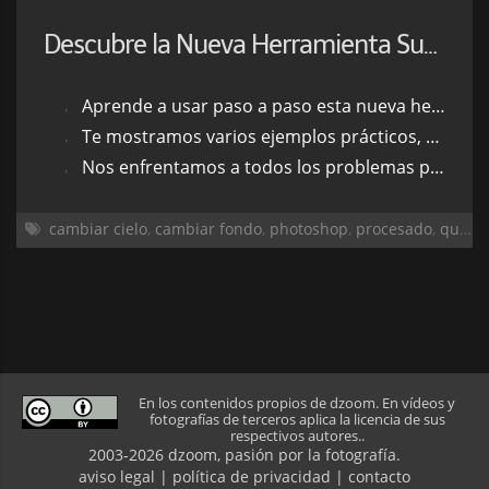
Descubre la Nueva Herramienta Sustitución de Cielo de Photoshop 2021
Aprende a usar paso a paso esta nueva herramienta
Te mostramos varios ejemplos prácticos, de más sencillo a más difícil
Nos enfrentamos a todos los problemas posibles para que sepas cómo solventarlos
cambiar cielo
,
cambiar fondo
,
photoshop
,
procesado
,
quitar cielo
En los contenidos propios de dzoom. En vídeos y
fotografías de terceros aplica la licencia de sus
respectivos autores..
2003-2026 dzoom, pasión por la
fotografía
.
aviso legal
|
política de privacidad
|
contacto