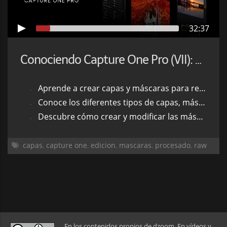
32:37
Conociendo Capture One Pro (VII): Capas y Máscaras
Aprende a crear capas y máscaras para realizar ajustes locales en tus fotos
Conoce los diferentes tipos de capas, máscaras y pinceles de dibujo y corrección
Descubre cómo crear y modificar las máscaras de luminosidad (Intervalo de Luma)
capas
,
capture one
,
edicion
,
mascaras
,
procesado
,
raw
En los contenidos propios de dzoom. En vídeos y