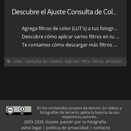
Descubre el Ajuste Consulta de Colores de Photoshop
Agrega filtros de color (LUT's) a tus fotografías con un solo click
Descubre cómo aplicar varios filtros en tu fotografía usando capas de ajuste
Te contamos cómo descargar más filtros e instalarlos en Photoshop
color
,
consulta de colores
,
edicion
,
filtro
,
filtros
,
photoshop
,
p
En los contenidos propios de dzoom. En vídeos y
fotografías de terceros aplica la licencia de sus
respectivos autores..
2003-2026 dzoom, pasión por la
fotografía
.
aviso legal
|
política de privacidad
|
contacto