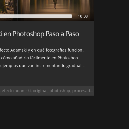
18:39
i en Photoshop Paso a Paso
cto Adamski y en qué fotografías funciona mejor
 cómo añadirlo fácilmente en Photoshop
los que van incrementando gradualmente su dificultad
,
efecto adamski
,
original
,
photoshop
,
procesado
,
retoque
,
retoque 
cesado
,
seda