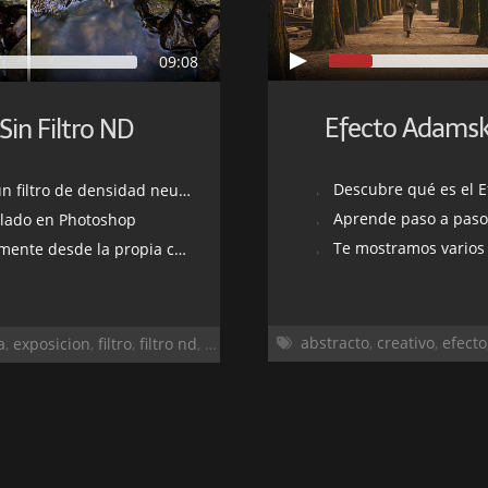
09:08
Efecto Adamsk
Sin Filtro ND
Descubre qué es el Efe
 filtro de densidad neutra
Aprende paso a paso
ilado en Photoshop
Te mostramos varios ejemp
te desde la propia cámara
abstracto
,
creativo
,
efecto
a
,
exposicion
,
filtro
,
filtro nd
,
larga
,
larga exposicion
,
photoshop
,
pro