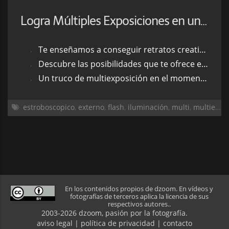
Logra Múltiples Exposiciones en una Única Toma con un Flash
Te enseñamos a conseguir retratos creativos usando el flash
Descubre las posibilidades que te ofrece el modo multi/estroboscópico del flash
Un truco de multiexposición en el momento del disparo, nada de fotomontajes
estroboscopico
,
externo
,
flash
,
iluminación
,
multi
,
multiexposicion
En los contenidos propios de dzoom. En vídeos y
fotografías de terceros aplica la licencia de sus
respectivos autores..
2003-2026 dzoom, pasión por la
fotografía
.
aviso legal
|
política de privacidad
|
contacto