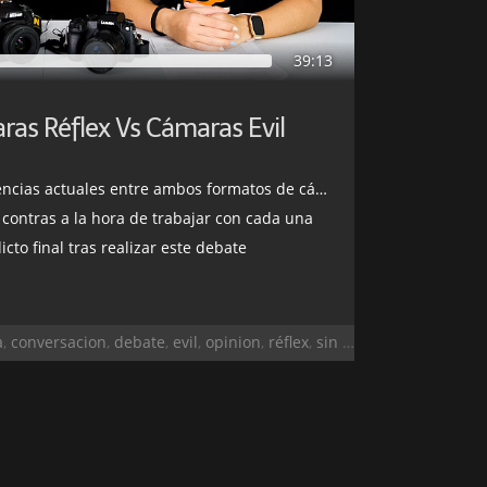
39:13
as Réflex Vs Cámaras Evil
ncias actuales entre ambos formatos de cámara
 contras a la hora de trabajar con cada una
to final tras realizar este debate
a
,
conversacion
,
debate
,
evil
,
opinion
,
réflex
,
sin espejo