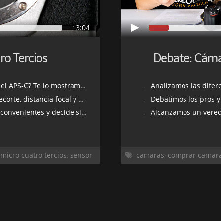
13:04
ro Tercios
Debate: Cámar
? Te lo mostramos con ejemplos
Analizamos las difere
cia focal y profundidad de campo
Debatimos los pros y
es y decide si es ideal para ti
Alcanzamos un veredic
,
micro cuatro tercios
,
sensor
camaras
,
comprar camar