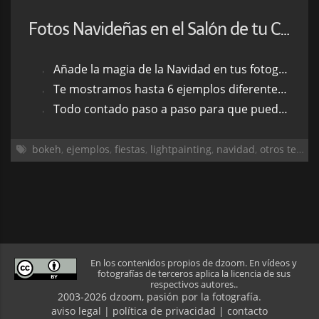
Fotos Navideñas en el Salón de tu Casa: 6 Casos Prácticos
Añade la magia de la Navidad en tus fotografías
Te mostramos hasta 6 ejemplos diferentes para que puedas inspirarte
Todo contado paso a paso para que puedas hacerlo tú mismo
bokeh
,
ejemplos
,
fiestas
,
lightpainting
,
navidad
,
otros temas
En los contenidos propios de dzoom. En vídeos y
fotografías de terceros aplica la licencia de sus
respectivos autores..
2003-2026 dzoom, pasión por la
fotografía
.
aviso legal
|
política de privacidad
|
contacto