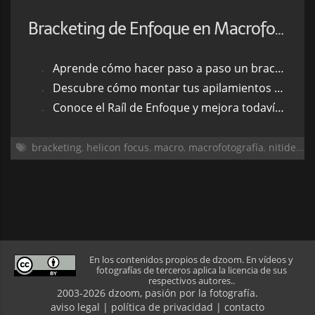
Bracketing de Enfoque en Macrofotografía
Aprende cómo hacer paso a paso un bracketing de enfoque
Descubre cómo montar tus apilamientos con Photoshop y Helicon Focus
Conoce el Raíl de Enfoque y mejora todavía más la nitidez de tus bracketings
bracketing
,
helicon focus
,
macro
,
macrofotografía
,
nitidez
,
o
En los contenidos propios de dzoom. En vídeos y
fotografías de terceros aplica la licencia de sus
respectivos autores..
2003-2026 dzoom, pasión por la
fotografía
.
aviso legal
|
política de privacidad
|
contacto