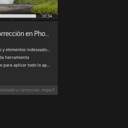
39:34
Herramientas de Clonado y Corrección en Photoshop
mentos indeseados fácilmente
ada herramienta
a aplicar todo lo aprendido
clonado y correccion
,
imperfecciones
,
parche
,
photoshop
,
pincel co