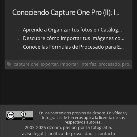
Conociendo Capture One Pro (II): Importar y Exportar
Aprende a Organizar tus fotos en Catálogos y Sesiones
Descubre cómo Importar tus Imágenes con diferentes Métodos
Conoce las Fórmulas de Procesado para Exportar tus Fotos
capture one
,
exportar
,
importar
,
interfaz
,
procesado
,
programas
En los contenidos propios de dzoom. En vídeos y
fotografías de terceros aplica la licencia de sus
respectivos autores..
2003-2026 dzoom, pasión por la
fotografía
.
aviso legal
|
política de privacidad
|
contacto