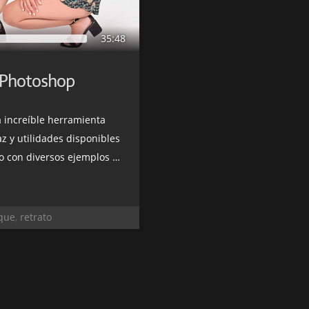
35:48
 Photoshop
a increíble herramienta
z y utilidades disponibles
diversos ejemplos prácticos
que
,
retrato