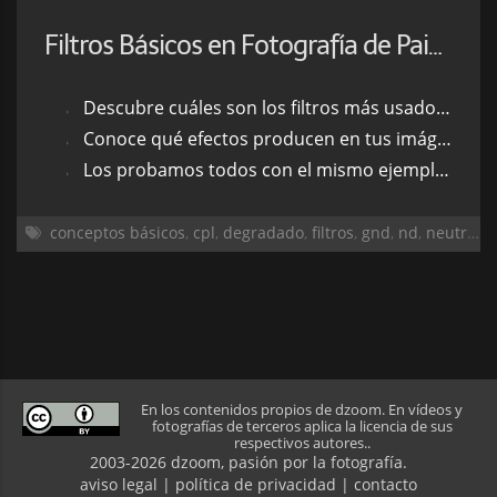
Filtros Básicos en Fotografía de Paisaje
Descubre cuáles son los filtros más usados para fotografía de paisaje
Conoce qué efectos producen en tus imágenes
Los probamos todos con el mismo ejemplo para que veas las diferencias
conceptos básicos
,
cpl
,
degradado
,
filtros
,
gnd
,
nd
,
neutro
,
p
En los contenidos propios de dzoom. En vídeos y
fotografías de terceros aplica la licencia de sus
respectivos autores..
2003-2026 dzoom, pasión por la
fotografía
.
aviso legal
|
política de privacidad
|
contacto