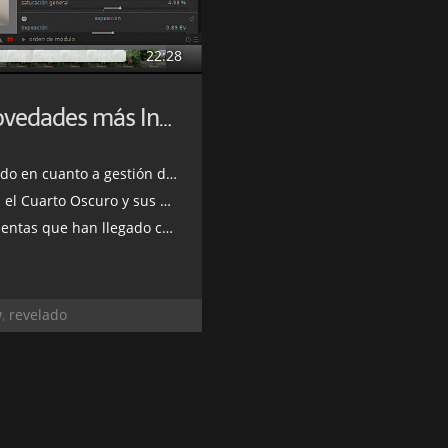
22:28
Darktable 3.6: Descubre las Novedades más Interesantes
gestión de archivos y colecciones
 y sus opciones de personalización
 han llegado con esta versión
w
,
revelado