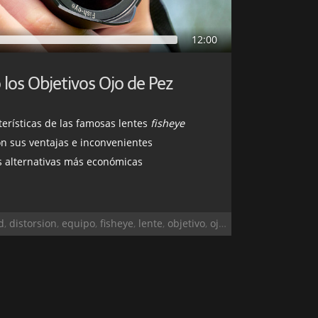
12:00
los Objetivos Ojo de Pez
terísticas de las famosas lentes
fisheye
n sus ventajas e inconvenientes
 alternativas más económicas
d
,
distorsion
,
equipo
,
fisheye
,
lente
,
objetivo
,
ojo de pez
,
panoramic