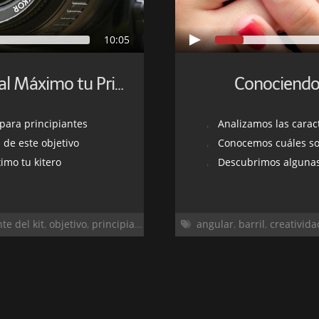
10:05
Conociendo 
El Objetivo del Kit: Aprovecha al Máximo tu Primera Lente
 para principiantes
Analizamos las carac
 de este objetivo
Conocemos cuáles so
imo tu kitero
Descubrimos algunas
nte del kit
,
objetivo
,
principiantes
angular
,
barril
,
creativida