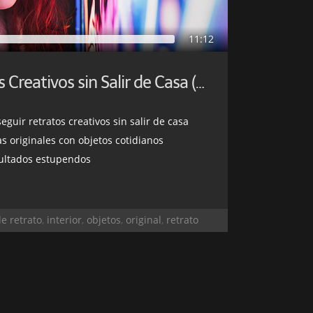
11:12
Consigue Retratos Creativos sin Salir de Casa (Parte I)
uir retratos creativos sin salir de casa
as originales con objetos cotidianos
esultados estupendos
de retrato
,
interior
,
objetos
,
original
,
retrato