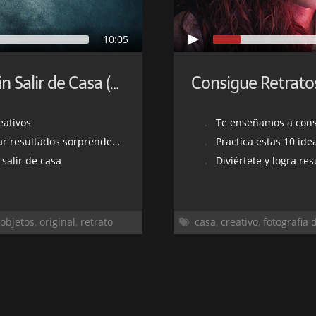
10:05
Consigue Retratos Creativos sin Salir de Casa (Parte II)
eativos
Te enseñamos a conseg
 resultados sorprendentes
Practica estas 10 ide
 salir de casa
Diviértete y logra r
objetos
,
original
,
retrato
casa
,
creativo
,
fotografia 