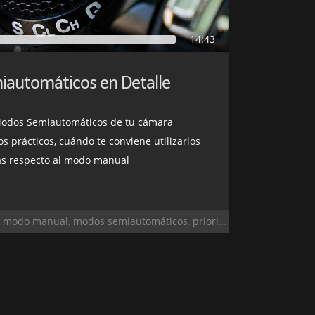
14:43
automáticos en Detalle
Modos Semiautomáticos de tu cámara
s prácticos, cuándo te conviene utilizarlos
as respecto al modo manual
,
modo manual
,
modos semiautomáticos
,
prioridad apertura
,
prior