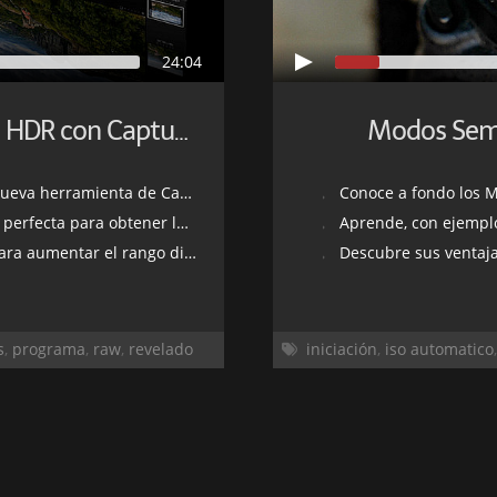
24:04
Modos Semi
Crea Panorámicas e Imágenes HDR con Capture One
herramienta de Capture One
Conoce a fondo los 
 obtener los mejores resultados
Aprende, con ejemplo
 el rango dinámico de una toma
Descubre sus ventaj
s
,
programa
,
raw
,
revelado
iniciación
,
iso automatico