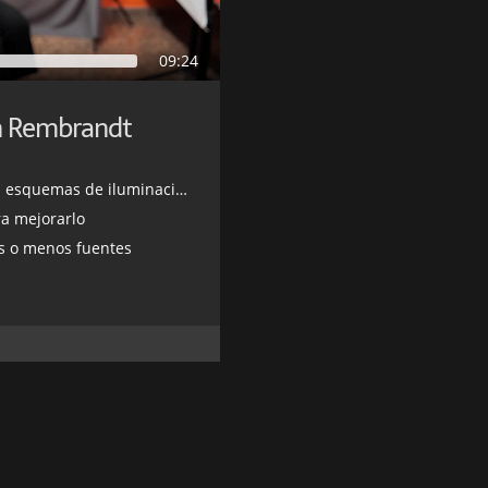
09:24
n Rembrandt
 de iluminación más conocidos
ra mejorarlo
s o menos fuentes