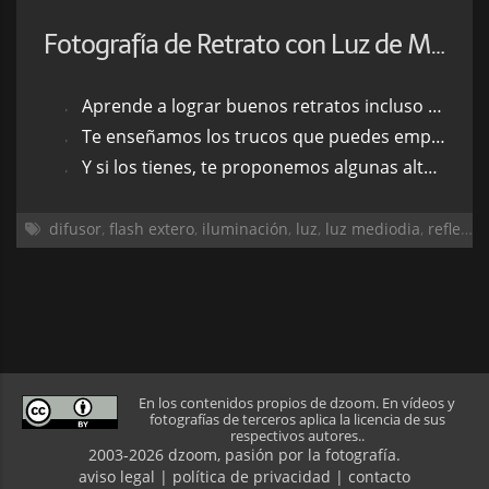
Fotografía de Retrato con Luz de Mediodía
Aprende a lograr buenos retratos incluso con la luz del sol de mediodía
Te enseñamos los trucos que puedes emplear para controlar la iluminación si no tienes accesorios
Y si los tienes, te proponemos algunas alternativas como el reflector, el difusor y un flash externo para hacerlo
difusor
,
flash extero
,
iluminación
,
luz
,
luz mediodia
,
reflector
En los contenidos propios de dzoom. En vídeos y
fotografías de terceros aplica la licencia de sus
respectivos autores..
2003-2026 dzoom, pasión por la
fotografía
.
aviso legal
|
política de privacidad
|
contacto