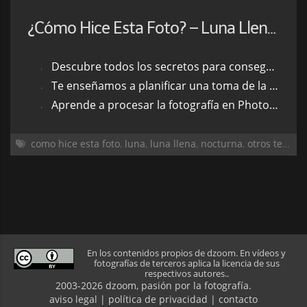
¿Cómo Hice Esta Foto? – Luna Llena Sobre Llagostera
Descubre todos los secretos para conseguir captar una luna enorme detrás de un edificio
Te enseñamos a planificar una toma de la luna llena usando Photopills
Aprende a procesar la fotografía en Photoshop para compensar su exposición y reducir el ruido al máximo
como hice esta foto
,
luna
,
luna llena
,
nocturna
,
otros temas
,
En los contenidos propios de dzoom. En vídeos y
fotografías de terceros aplica la licencia de sus
respectivos autores..
2003-2026 dzoom, pasión por la
fotografía
.
aviso legal
|
política de privacidad
|
contacto