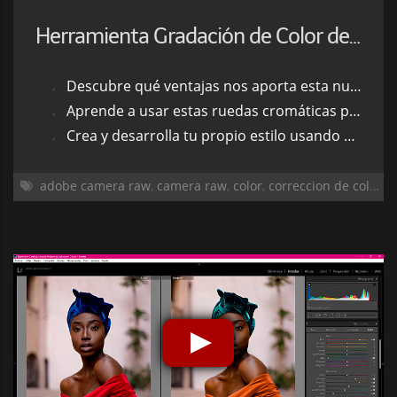
Herramienta Gradación de Color de Lightroom y Adobe Camera Raw
Descubre qué ventajas nos aporta esta nueva herramienta frente a la antigua Dividir Tonos
Aprende a usar estas ruedas cromáticas para crear una corrección de color personalizada
Crea y desarrolla tu propio estilo usando esta nueva e increíble herramienta
adobe camera raw
,
camera raw
,
color
,
correccion de color
,
e