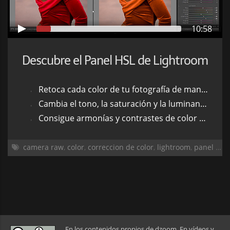
10:58
Descubre el Panel HSL de Lightroom
Retoca cada color de tu fotografía de manera independiente
Cambia el tono, la saturación y la luminancia de cada color a tu antojo
Consigue armonías y contrastes de color de manera sencilla
camera raw
,
color
,
correccion de color
,
lightroom
,
panel hsl
,
En los contenidos propios de dzoom. En vídeos y