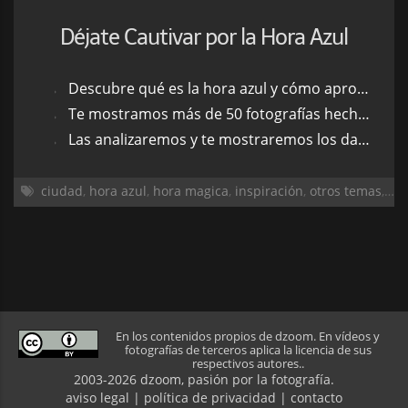
Déjate Cautivar por la Hora Azul
Descubre qué es la hora azul y cómo aprovecharla en tus fotografías
Te mostramos más de 50 fotografías hechas en hora azul para que te inspires
Las analizaremos y te mostraremos los datos exif de cada una
ciudad
,
hora azul
,
hora magica
,
inspiración
,
otros temas
,
pai
En los contenidos propios de dzoom. En vídeos y
fotografías de terceros aplica la licencia de sus
respectivos autores..
2003-2026 dzoom, pasión por la
fotografía
.
aviso legal
|
política de privacidad
|
contacto