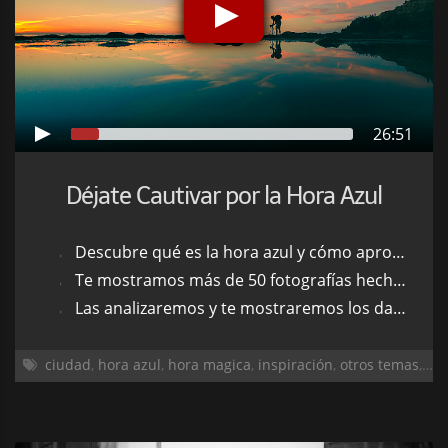
26:51
Déjate Cautivar por la Hora Azul
Descubre qué es la hora azul y cómo aprovecharla en tus fotografías
Te mostramos más de 50 fotografías hechas en hora azul para que te inspires
Las analizaremos y te mostraremos los datos exif de cada una
ciudad
,
hora azul
,
hora magica
,
inspiración
,
otros temas
,
pai