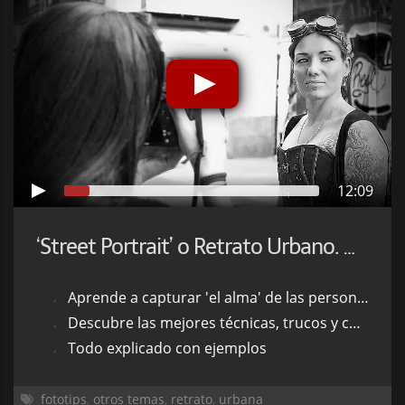
12:09
‘Street Portrait’ o Retrato Urbano. Un Ejemplo Práctico
Aprende a capturar 'el alma' de las personas de tu ciudad.
Descubre las mejores técnicas, trucos y consejos.
Todo explicado con ejemplos
fototips
,
otros temas
,
retrato
,
urbana