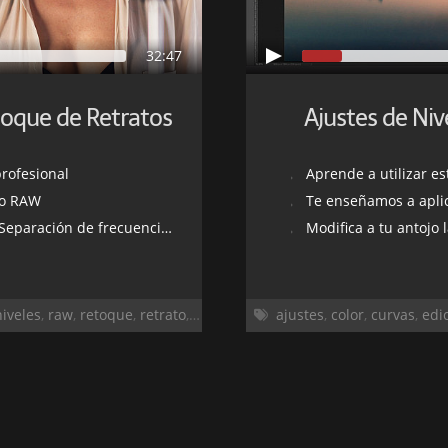
32:47
toque de Retratos
Ajustes de Ni
profesional
Aprende a utilizar e
to RAW
Te enseñamos a aplic
 frecuencias, Dodge & Burn, etc.
Modifica a tu antojo l
niveles
,
raw
,
retoque
,
retrato
,
revelado
,
separacion de frecuencias
ajustes
,
color
,
curvas
,
edi