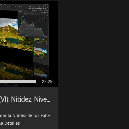
23:25
Conociendo Capture One Pro (VI): Nitidez, Niveles y Curva
uar la Nitidez de tus Fotos
a Detalles