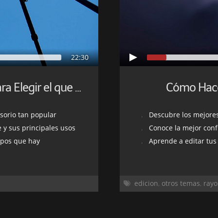
22:30
Cómo Hace
Trípodes: La Guía Completa para Elegir el que Necesitas
sorio tan popular
Descubre los mejores cons
 y sus principales usos
Conoce la mejor conf
ipos que hay
Aprende a editar tus
edicion
,
otros temas
,
rayo