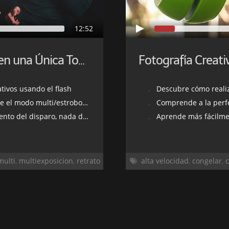
12:52
Logra Múltiples Exposiciones en una Única Toma con un Flash
tivos usando el flash
Descubre cómo realizar 
multi/estroboscópico del flash
Comprende a la perfecc
disparo, nada de fotomontajes
Aprende más fácilmen
multi
,
multiexposicion
,
retrato
alta velocidad
,
congelar
,
c