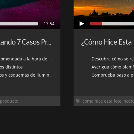
17:54
Fotografía de Producto: Analizando 7 Casos Prácticos
ora de hacer fotografía de producto
Descubre cómo se realizó esta fo
os distintos
Averigua cómo planific
emas de iluminación diferentes
Comprueba paso a pas
producto
como hice esta foto
,
noct