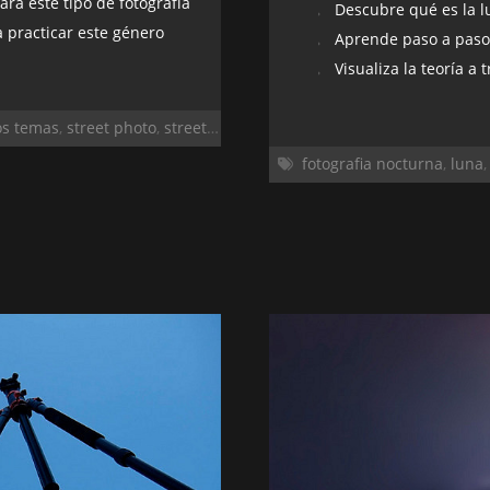
a este tipo de fotografía
Descubre qué es la l
 practicar este género
Aprende paso a paso qué
Visualiza la teoría a
os temas
,
street photo
,
street photography
,
urbana
fotografia nocturna
,
luna