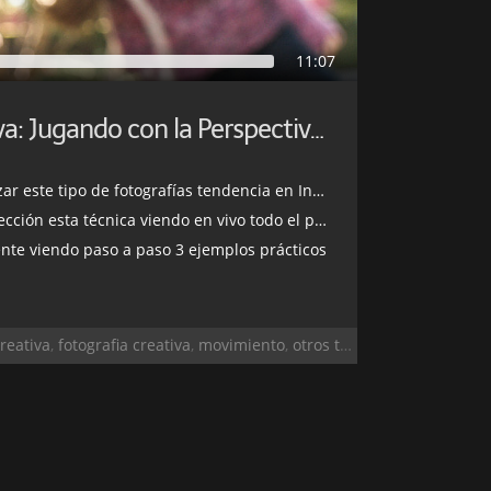
11:07
Fotografía Creativa: Jugando con la Perspectiva y la Alta Velocidad
este tipo de fotografías tendencia en Instagram
ión esta técnica viendo en vivo todo el proceso
te viendo paso a paso 3 ejemplos prácticos
reativa
,
fotografia creativa
,
movimiento
,
otros temas
,
perspectiva
,
v