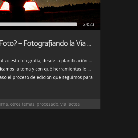
24:23
¿Cómo Hice Esta Foto? – Fotografiando la Vía Láctea
tografía, desde la planificación y el disparo, hasta el procesado
amos la toma y con qué herramientas lo hicimos
o el proceso de edición que seguimos para obtener el resultado f
urna
,
otros temas
,
procesado
,
via lactea