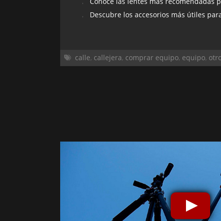
Conoce las lentes más recomendadas par
Descubre los accesorios más útiles para
calle
,
callejera
,
comprar equipo
,
equipo
,
otr