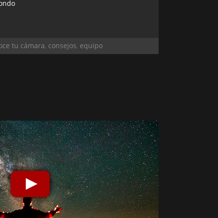
fondo
oce tu cámara
,
consejos
,
equipo